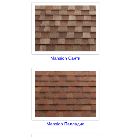
Mansion Санти
Mansion Палладио